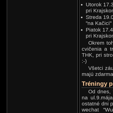
Utorok 17.
pri Krajsko
Streda 19.
"na Kačici"
Piatok 17.
pri Krajsko
Okrem toho
cvičenia a 
THK, pri str
:-)
Všetci zá
majú zdarma.
Tréningy p
Od dnes, t
na ul.9.máj
ostatné dni 
wechat "W