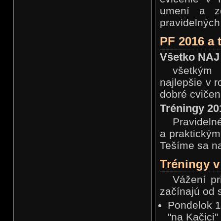
nějak vyhrabu ale mám pořád teplotu a chrchlím jako
starý tuberák... Dnes tedy tréning nebude ale v
umení a zd
pondělí už bych měl být zase fu
pravidelných
Marek
19
07.01.2018, 21
Ahojte, od zajtra, 8.1., normálne pokračujú tréningy v
pondelok a stredu. Vrátim sa 25.1., potom
PF 2016 a 
zapracujeme intenzívnejšie.
Marek
11
27.12.2017, 19
Ahojte, už som naspäť z Číny, prajem všetkým
Všetko NAJ 
šťastné a veselé Vianoce a všetko NAJ v roku 2018
David schnirer
36
všetkým 
23.12.2017, 11
Vesele vianoce a stastny Novy rok praje DAVID
najlepšie v 
dobré cviče
Tréningy 20
Pravideln
a praktickým
Tešíme sa na
Tréningy 
Vážení pr
začínajú od 
Pondelok 1
"na Kačici"