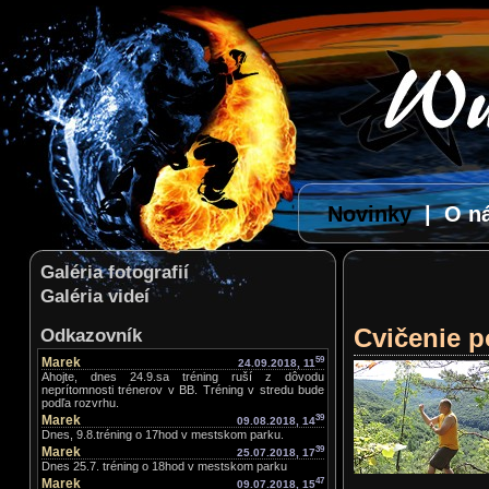
Novinky
|
O n
Galéria fotografií
Galéria videí
Cvičenie p
Odkazovník
Marek
59
24.09.2018, 11
Ahojte, dnes 24.9.sa tréning ruší z dôvodu
neprítomnosti trénerov v BB. Tréning v stredu bude
podľa rozvrhu.
Marek
39
09.08.2018, 14
Dnes, 9.8.tréning o 17hod v mestskom parku.
Marek
39
25.07.2018, 17
Dnes 25.7. tréning o 18hod v mestskom parku
Marek
47
09.07.2018, 15