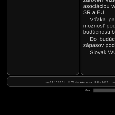
asociáciou w
SR a EU.
Vďaka pat
možnosť podi
budúcnosti b
Do budúcn
zápasov pod
Slovak WU
ver.6.1.15.05.31. © Wushu Akadémia 1996 - 2015 cod
Meno: