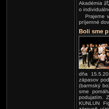
Akadémia 武术
o individuál
Prajeme v
príjemné do
Boli sme p
dňa 15.5.20
zápasov pod
(barmský box
sme pomáhal
podujatím. 
KUNLUN Figh
zároveň víz