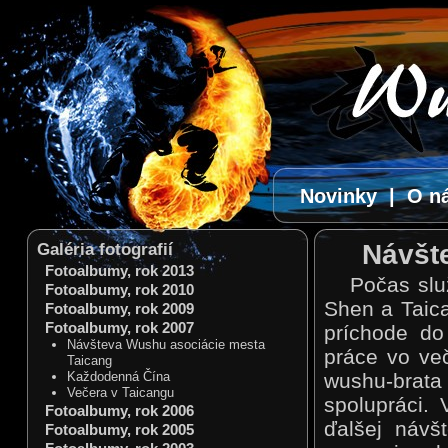
Novinky
|
O n
Návšt
Galéria fotografií
Fotoalbumy, rok 2013
Počas slu
Fotoalbumy, rok 2010
Shen a Taic
Fotoalbumy, rok 2009
Fotoalbumy, rok 2007
príchode do
Návšteva Wushu asociácie mesta
práce vo več
Taicang
Každodenná Čína
wushu-brata
Večera v Taicangu
spolupráci.
Fotoalbumy, rok 2006
ďalšej návš
Fotoalbumy, rok 2005