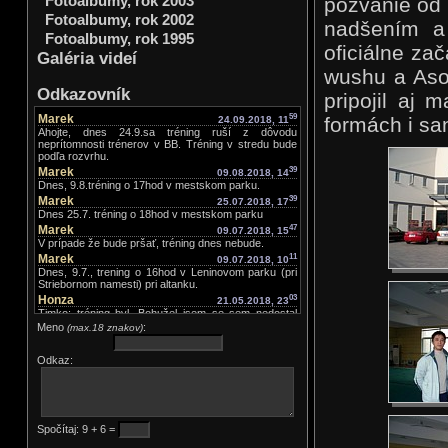
Fotoalbumy, rok 2003
pozvanie od 
Fotoalbumy, rok 2002
nadšením a
Fotoalbumy, rok 1995
oficiálne za
Galéria videí
wushu a Aso
Odkazovník
pripojil aj
Marek
59
formách i sa
24.09.2018, 11
Ahojte, dnes 24.9.sa tréning ruší z dôvodu
neprítomnosti trénerov v BB. Tréning v stredu bude
podľa rozvrhu.
Marek
39
09.08.2018, 14
Dnes, 9.8.tréning o 17hod v mestskom parku.
Marek
39
25.07.2018, 17
Dnes 25.7. tréning o 18hod v mestskom parku
Marek
47
09.07.2018, 15
V prípade že bude pršať, tréning dnes nebude.
Marek
11
09.07.2018, 10
Dnes, 9.7., trening o 16hod v Leninovom parku (pri
Striebornom namesti) pri altanku.
Honza
03
21.05.2018, 23
Timko: tréning byl. Bohužel jsem se sem nedostal
dřív než teď. Chalani, pokud se tady nenapíše
Meno
:
(max.18 znakov)
výslovně že tréning není, tak tréning JE. Ve středu
zatím tréning JE.
Odkaz:
Timko Kružliak
25
21.05.2018, 16
Je prosím dneska tréning?? ďakujem.
Marek
44
16.05.2018, 12
Dnes trening ako zvycajne o 19hod
Marek
30
06.05.2018, 21
Spočítaj: 9 + 6 =
Ahoj, v pondelok 7.5.je telocvicna zatvorena, trening