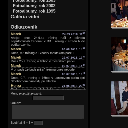
Fotoalbumy, rok 2003
Fotoalbumy, rok 2002
Fotoalbumy, rok 1995
Galéria videí
Odkazovník
Marek
59
24.09.2018, 11
Ahojte, dnes 24.9.sa tréning ruší z dôvodu
neprítomnosti trénerov v BB. Tréning v stredu bude
podľa rozvrhu.
Marek
39
09.08.2018, 14
Dnes, 9.8.tréning o 17hod v mestskom parku.
Marek
39
25.07.2018, 17
Dnes 25.7. tréning o 18hod v mestskom parku
Marek
47
09.07.2018, 15
V prípade že bude pršať, tréning dnes nebude.
Marek
11
09.07.2018, 10
Dnes, 9.7., trening o 16hod v Leninovom parku (pri
Striebornom namesti) pri altanku.
Honza
03
21.05.2018, 23
Timko: tréning byl. Bohužel jsem se sem nedostal
dřív než teď. Chalani, pokud se tady nenapíše
Meno
:
(max.18 znakov)
výslovně že tréning není, tak tréning JE. Ve středu
zatím tréning JE.
Odkaz:
Timko Kružliak
25
21.05.2018, 16
Je prosím dneska tréning?? ďakujem.
Marek
44
16.05.2018, 12
Dnes trening ako zvycajne o 19hod
Marek
30
06.05.2018, 21
Spočítaj: 5 + 3 =
Ahoj, v pondelok 7.5.je telocvicna zatvorena, trening