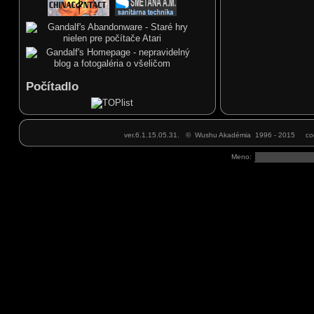
Honza
38
19.03.2018, 07
Ahoj Marku, jak jdou tréningy u Mistra? My makáme
jak jsme se domluvili - chtěl by se přijít podívat jeden
známý ale pozdržím ho až se vrátíš.
Marek
00
05.02.2018, 10
Ahojte, dnes 5.2., povedie tréning Marek junior,
nakoľko som do stredy mimo SR.
Marek
37
28.01.2018, 22
Ahojte, som naspäť z Číny, takže zajtra, pondelok
Počítadlo
29.1.,budem viesť tréning v zvyčajnom čase 18.00.
Teším sa na vás!
Honza
20
14.01.2018, 20
Marku připomínám se. Prosím Tě nezapomeň mi
určitě koupit ten meč. Díky!
ver.6.1.15.05.31. © Wushu Akadémia 1996 - 2015 cod
Honza
05
10.01.2018, 16
Dnes 10.1. bohužel nemůžu z důvodu nemoci na
Meno:
tréning dorazit. Myslel jsem že se z toho od pondělku
nějak vyhrabu ale mám pořád teplotu a chrchlím jako
starý tuberák... Dnes tedy tréning nebude ale v
pondělí už bych měl být zase fu
Marek
19
07.01.2018, 21
Ahojte, od zajtra, 8.1., normálne pokračujú tréningy v
pondelok a stredu. Vrátim sa 25.1., potom
zapracujeme intenzívnejšie.
Marek
11
27.12.2017, 19
Ahojte, už som naspäť z Číny, prajem všetkým
šťastné a veselé Vianoce a všetko NAJ v roku 2018
David schnirer
36
23.12.2017, 11
Vesele vianoce a stastny Novy rok praje DAVID