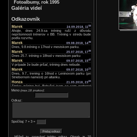
Fotoalbumy, rok 1995
Galéria videí
Odkazovník
Marek
59
24.09.2018, 11
Ahojte, dnes 24.9.sa tréning ruší z dôvodu
neprítomnosti trénerov v BB. Tréning v stredu bude
podľa rozvrhu.
Marek
39
09.08.2018, 14
Dnes, 9.8.tréning o 17hod v mestskom parku.
Marek
39
25.07.2018, 17
Dnes 25.7. tréning o 18hod v mestskom parku
Marek
47
09.07.2018, 15
V prípade že bude pršať, tréning dnes nebude.
Marek
11
09.07.2018, 10
Dnes, 9.7., trening o 16hod v Leninovom parku (pri
Striebornom namesti) pri altanku.
Honza
03
21.05.2018, 23
Timko: tréning byl. Bohužel jsem se sem nedostal
dřív než teď. Chalani, pokud se tady nenapíše
Meno
:
(max.18 znakov)
výslovně že tréning není, tak tréning JE. Ve středu
zatím tréning JE.
Odkaz:
Timko Kružliak
25
21.05.2018, 16
Je prosím dneska tréning?? ďakujem.
Marek
44
16.05.2018, 12
Dnes trening ako zvycajne o 19hod
Marek
30
06.05.2018, 21
Spočítaj: 7 + 3 =
Ahoj, v pondelok 7.5.je telocvicna zatvorena, trening
bude v stredu.
Marek
33
02.05.2018, 18
Dnes tréning ako zvyčajne v telocvični o 19hod
Môžeš tu zanechať krátky odkaz. Obsah je 20