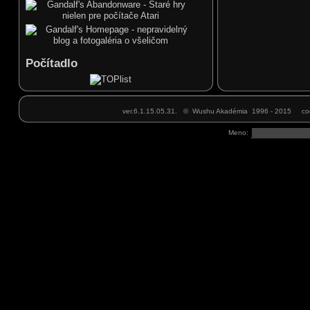
jak jsme se domluvili - chtěl by se přijít podívat jeden
známý ale pozdržím ho až se vrátíš.
Marek
00
05.02.2018, 10
Ahojte, dnes 5.2., povedie tréning Marek junior,
nakoľko som do stredy mimo SR.
Marek
37
28.01.2018, 22
Ahojte, som naspäť z Číny, takže zajtra, pondelok
Počítadlo
29.1.,budem viesť tréning v zvyčajnom čase 18.00.
Teším sa na vás!
Honza
20
14.01.2018, 20
Marku připomínám se. Prosím Tě nezapomeň mi
určitě koupit ten meč. Díky!
ver.6.1.15.05.31. © Wushu Akadémia 1996 - 2015 cod
Honza
05
10.01.2018, 16
Dnes 10.1. bohužel nemůžu z důvodu nemoci na
Meno:
tréning dorazit. Myslel jsem že se z toho od pondělku
nějak vyhrabu ale mám pořád teplotu a chrchlím jako
starý tuberák... Dnes tedy tréning nebude ale v
pondělí už bych měl být zase fu
Marek
19
07.01.2018, 21
Ahojte, od zajtra, 8.1., normálne pokračujú tréningy v
pondelok a stredu. Vrátim sa 25.1., potom
zapracujeme intenzívnejšie.
Marek
11
27.12.2017, 19
Ahojte, už som naspäť z Číny, prajem všetkým
šťastné a veselé Vianoce a všetko NAJ v roku 2018
David schnirer
36
23.12.2017, 11
Vesele vianoce a stastny Novy rok praje DAVID