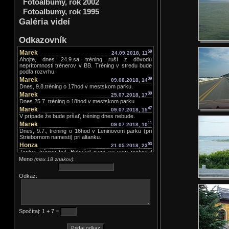
Fotoalbumy, rok 2002
Fotoalbumy, rok 1995
Galéria videí
Odkazovník
Marek
59
24.09.2018, 11
Ahojte, dnes 24.9.sa tréning ruší z dôvodu
neprítomnosti trénerov v BB. Tréning v stredu bude
podľa rozvrhu.
Marek
39
09.08.2018, 14
Dnes, 9.8.tréning o 17hod v mestskom parku.
Marek
39
25.07.2018, 17
Dnes 25.7. tréning o 18hod v mestskom parku
Marek
47
09.07.2018, 15
V prípade že bude pršať, tréning dnes nebude.
Marek
11
09.07.2018, 10
Dnes, 9.7., trening o 16hod v Leninovom parku (pri
Striebornom namesti) pri altanku.
Honza
03
21.05.2018, 23
Timko: tréning byl. Bohužel jsem se sem nedostal
dřív než teď. Chalani, pokud se tady nenapíše
Meno
:
(max.18 znakov)
výslovně že tréning není, tak tréning JE. Ve středu
zatím tréning JE.
Odkaz:
Timko Kružliak
25
21.05.2018, 16
Je prosím dneska tréning?? ďakujem.
Marek
44
16.05.2018, 12
Dnes trening ako zvycajne o 19hod
Marek
30
06.05.2018, 21
Spočítaj: 1 + 7 =
Ahoj, v pondelok 7.5.je telocvicna zatvorena, trening
bude v stredu.
33