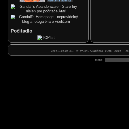
Ahoj Marku, jak jdou tréningy u Mistra? My makáme
jak jsme se domluvili - chtěl by se přijít podívat jeden
známý ale pozdržím ho až se vrátíš.
Marek
00
05.02.2018, 10
Ahojte, dnes 5.2., povedie tréning Marek junior,
nakoľko som do stredy mimo SR.
Marek
37
28.01.2018, 22
Ahojte, som naspäť z Číny, takže zajtra, pondelok
Počítadlo
29.1.,budem viesť tréning v zvyčajnom čase 18.00.
Teším sa na vás!
Honza
20
14.01.2018, 20
Marku připomínám se. Prosím Tě nezapomeň mi
určitě koupit ten meč. Díky!
ver.6.1.15.05.31. © Wushu Akadémia 1996 - 2015 cod
Honza
05
10.01.2018, 16
Dnes 10.1. bohužel nemůžu z důvodu nemoci na
Meno:
tréning dorazit. Myslel jsem že se z toho od pondělku
nějak vyhrabu ale mám pořád teplotu a chrchlím jako
starý tuberák... Dnes tedy tréning nebude ale v
pondělí už bych měl být zase fu
Marek
19
07.01.2018, 21
Ahojte, od zajtra, 8.1., normálne pokračujú tréningy v
pondelok a stredu. Vrátim sa 25.1., potom
zapracujeme intenzívnejšie.
Marek
11
27.12.2017, 19
Ahojte, už som naspäť z Číny, prajem všetkým
šťastné a veselé Vianoce a všetko NAJ v roku 2018
David schnirer
36
23.12.2017, 11
Vesele vianoce a stastny Novy rok praje DAVID