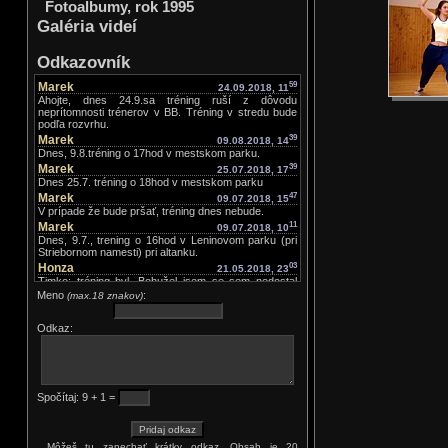
Fotoalbumy, rok 1995
Galéria videí
Odkazovník
Marek
59
24.09.2018, 11
Ahojte, dnes 24.9.sa tréning ruší z dôvodu
neprítomnosti trénerov v BB. Tréning v stredu bude
podľa rozvrhu.
Marek
39
09.08.2018, 14
Dnes, 9.8.tréning o 17hod v mestskom parku.
Marek
39
25.07.2018, 17
Dnes 25.7. tréning o 18hod v mestskom parku
Marek
47
09.07.2018, 15
V prípade že bude pršať, tréning dnes nebude.
Marek
11
09.07.2018, 10
Dnes, 9.7., trening o 16hod v Leninovom parku (pri
Striebornom namesti) pri altanku.
Honza
03
21.05.2018, 23
Timko: tréning byl. Bohužel jsem se sem nedostal
dřív než teď. Chalani, pokud se tady nenapíše
Meno
:
(max.18 znakov)
výslovně že tréning není, tak tréning JE. Ve středu
zatím tréning JE.
Odkaz:
Timko Kružliak
25
21.05.2018, 16
Je prosím dneska tréning?? ďakujem.
Marek
44
16.05.2018, 12
Dnes trening ako zvycajne o 19hod
Marek
30
06.05.2018, 21
Spočítaj: 9 + 1 =
Ahoj, v pondelok 7.5.je telocvicna zatvorena, trening
bude v stredu.
Marek
33
02.05.2018, 18
Dnes tréning ako zvyčajne v telocvični o 19hod
Môžeš tu zanechať krátky odkaz. Obsah je 20